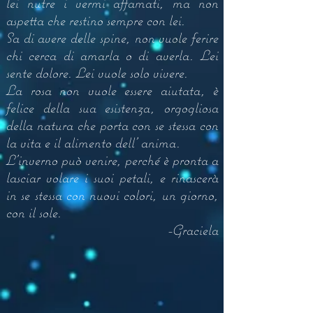
lei nutre i vermi affamati, ma non
aspetta che restino sempre con lei.
Sa di avere delle spine, non vuole ferire
chi cerca di amarla o di averla. Lei
sente dolore. Lei vuole solo vivere.
La rosa non vuole essere aiutata, è
felice della sua esistenza, orgogliosa
della natura che porta con se stessa con
la vita e il alimento dell' anima.
L'inverno può venire, perché è pronta a
lasciar volare i suoi petali, e rinascerà
in se stessa con nuovi colori, un giorno,
con il sole.
-G
raciela