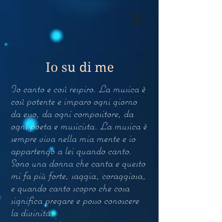
Io su di me
Io canto e così respiro. La musica è
così potente e imparo ogni giorno
da esso, da ogni compositore, da
ogni poeta e musicista. La musica è
sempre viva nella mia mente e io
appartengo a lei quando canto.
Sono una donna che canta e questo
mi fa più forte, saggia, coraggiosa,
e quando canto scopro che cosa
significa pregare e posso conoscere
la divinitá.