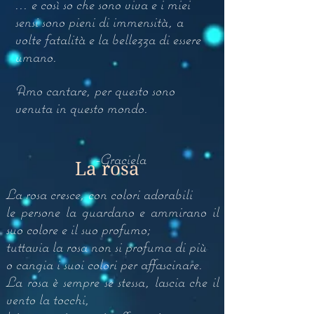
... e così so che sono viva e i miei
sensi sono pieni di immensità, a
volte fatalità e la bellezza di essere
umano.
Amo cantare, per questo sono
venuta in questo mondo.
-Graciela
La rosa
La rosa cresce, con colori adorabili
le persone la guardano e ammirano il
suo colore e il suo profumo;
tuttavia la rosa non si profuma di più
o cangia i suoi colori per affascinare.
La rosa è sempre se stessa, lascia che il
vento la tocchi,