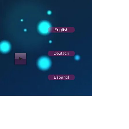
English
Deutsch
Español
HOME
VITA
English
Deutsch
Español
BELCANTO VOCAL
Italiano
STUDIO