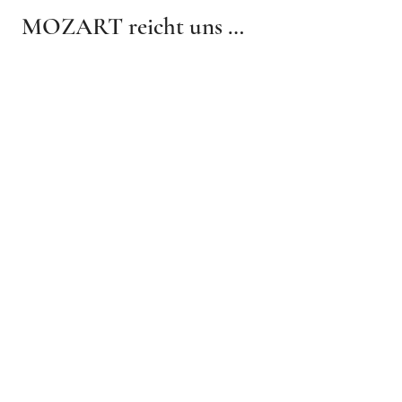
Städtische Musikschule 
MOZART reicht uns 
Eggenfelden

immer die Hand zum 
Gern 29
Leben

Festival der Stimmen

270 jahre Mozart 
leuchtende Magie

BösendorferSaal

Städtische Musikschule 