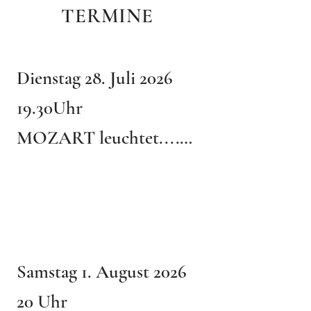
TERMINE
Dienstag 28. Juli 2026

19.30Uhr

MOZART leuchtet....

Festival der Stimmen

270 jahre Mozart 
leuchtende Magie

Samstag 1. August 2026

BösendorferSaal

20 Uhr
