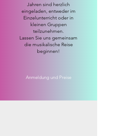
Jahren sind herzlich
eingeladen, entweder im
Einzelunterricht oder in
kleinen Gruppen
teilzunehmen.
Lassen Sie uns gemeinsam
die musikalische Reise
beginnen!
Anmeldung und Preise