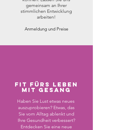
gemeinsam an Ihrer
stimmlichen Entwicklung
arbeiten!
Anmeldung und Preise
FIT FÜRS LEBEN
MIT gESANG
Haben Sie Lust etwas neues
auszuprobieren? Etwas, das
Sie vom Alltag ablenkt und
Ihre Gesundheit verbessert?
Entdecken Sie eine neue