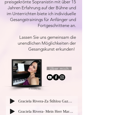
preisgekrönte Sopranistin mit über 15
Jahren Erfahrung auf der Bühne und
im Unterrichten biete ich individuelle
Gesangstrainings für Anfänger und
Fortgeschrittene an.
Lassen Sie uns gemeinsam die
unendlichen Möglichkeiten der
Gesangskunst erkunden! ​
Über mich
© Gloredhel Stein
Graciela Rivera-Za Štíhlou Gazelou- Armida- Karlsbader Symphoniker
Graciela Rivera- Mein Herr Marquis- Die Fledermaus- J. Strauss